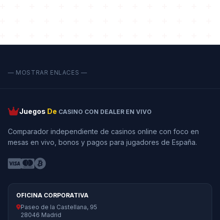
— MOSTRAR ENLACES —
Juegos
De
CASINO CON DEALER EN VIVO
Comparador independiente de casinos online con foco en
mesas en vivo, bonos y pagos para jugadores de España.
OFICINA CORPORATIVA
Paseo de la Castellana, 95
28046 Madrid