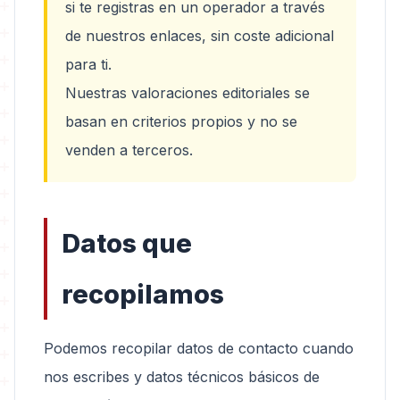
si te registras en un operador a través
de nuestros enlaces, sin coste adicional
para ti.
Nuestras valoraciones editoriales se
basan en criterios propios y no se
venden a terceros.
Datos que
recopilamos
Podemos recopilar datos de contacto cuando
nos escribes y datos técnicos básicos de