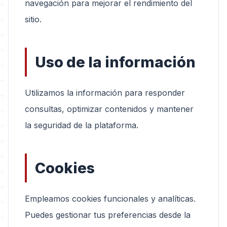
navegación para mejorar el rendimiento del
sitio.
Uso de la información
Utilizamos la información para responder
consultas, optimizar contenidos y mantener
la seguridad de la plataforma.
Cookies
Empleamos cookies funcionales y analíticas.
Puedes gestionar tus preferencias desde la